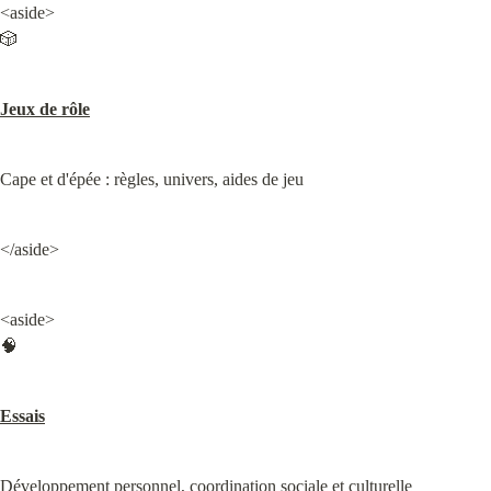
<aside>

🎲
Jeux de rôle
Cape et d'épée : règles, univers, aides de jeu
</aside>
<aside>

🧠
Essais
Développement personnel, coordination sociale et culturelle