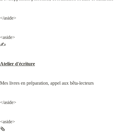
</aside>
<aside>

✍️
Atelier d'écriture
Mes livres en préparation, appel aux bêta-lecteurs
</aside>
<aside>

🗞️